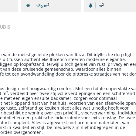
2
2
185 m
m
UDIS
an de meest geliefde plekken van Ibiza. Dit idyllische dorp ligt
s uit tussen authentieke Ibicenco-sfeer en moderne elegantie.
 liggen op loopafstand, terwijl u toch geniet van rust, privacy en ee
art van deze bruisende gemeenschap, waardoor alles binnen
afé tot een avondwandeling door de pittoreske straatjes van het do
s design met hoogwaardig comfort. Met een totale oppervlakte v
m², verdeeld over twee stijlvolle verdiepingen en een schitterend
ee met een eigen ensuite badkamer, zorgen voor optimaal
 het kloppend hart van het huis, voorzien van een sfeervolle open
tgeruste, zelfstandige keuken biedt alles wat u nodig heeft voor
 beschikt de woning over een privélift, vloerverwarming, individu
entoilet en een praktische lockerruimte voor extra opslag. De twee
ort compleet. Alles is afgewerkt met premium materialen, van
kt in kwaliteit en stijl. De meubels zijn niet inbegrepen in de
 worden overgenomen.