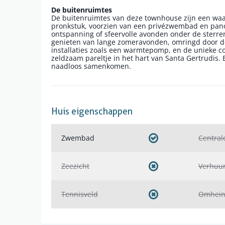
De buitenruimtes
De buitenruimtes van deze townhouse zijn een waar
pronkstuk, voorzien van een privézwembad en panor
ontspanning of sfeervolle avonden onder de sterre
genieten van lange zomeravonden, omringd door de
installaties zoals een warmtepomp, en de unieke co
zeldzaam pareltje in het hart van Santa Gertrudis
naadloos samenkomen.
Huis eigenschappen
Zwembad
Central
Zeezicht
Verhuu
Tennisveld
Omhei