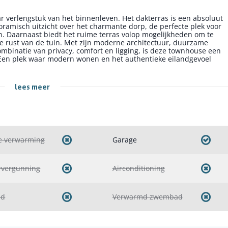
 verlengstuk van het binnenleven. Het dakterras is een absoluut
amisch uitzicht over het charmante dorp, de perfecte plek voor
n. Daarnaast biedt het ruime terras volop mogelijkheden om te
 rust van de tuin. Met zijn moderne architectuur, duurzame
mbinatie van privacy, comfort en ligging, is deze townhouse een
. Een plek waar modern wonen en het authentieke eilandgevoel
lees meer
e verwarming
Garage
rvergunning
Airconditioning
nd
Verwarmd zwembad