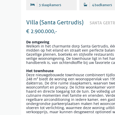
3 slaapkamers
4 badkamers
Villa (Santa Gertrudis)
SANTA GERTR
€ 2.900.000,-
De omgeving
Welkom in het charmante dorp Santa Gertrudis, één v
midden op het eiland en straalt een perfecte balan
Gezellige pleinen, boetieks en stijlvolle restaurants
veilige woonomgeving. De townhouse ligt in het h
handbereik is, van ochtendkoffie bij uw favoriete c
Het townhouse
Deze nieuwgebouwde townhouse combineert tijdloo
248 m² biedt de woning een woonoppervlak van 199 
dakterras. De drie ruime slaapkamers, waarvan tw
wooncomfort en privacy. De lichte woonkamer vormt
haard en directe toegang tot de tuin. De volledig ui
culinaire momenten met familie en vrienden. Verder
regelbare airconditioning in iedere kamer, een gast
ondergrondse parkeerplaatsen maken het wooncomf
vloeren tot verlichting, waarmee deze woning uitblin
verkoopprijs, maar kunnen desgewenst optioneel