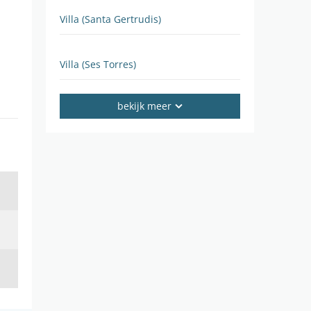
Villa (Santa Gertrudis)
Villa (Ses Torres)
bekijk meer
Villa (Roca Llisa)
Villa (Sa Carroca)
Perceel Vista Alegre