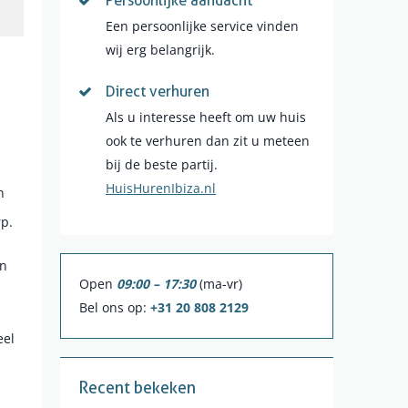
Persoonlijke aandacht
Een persoonlijke service vinden
wij erg belangrijk.
Direct verhuren
Als u interesse heeft om uw huis
ook te verhuren dan zit u meteen
bij de beste partij.
HuisHurenIbiza.nl
n
rp.
an
Open
09:00 – 17:30
(ma-vr)
Bel ons op:
+31 20 808 2129
eel
Recent bekeken