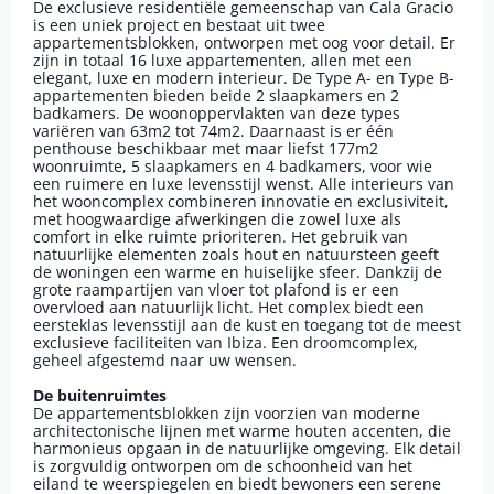
De exclusieve residentiële gemeenschap van Cala Gracio
is een uniek project en bestaat uit twee
appartementsblokken, ontworpen met oog voor detail. Er
zijn in totaal 16 luxe appartementen, allen met een
elegant, luxe en modern interieur. De Type A- en Type B-
appartementen bieden beide 2 slaapkamers en 2
badkamers. De woonoppervlakten van deze types
variëren van 63m2 tot 74m2. Daarnaast is er één
penthouse beschikbaar met maar liefst 177m2
woonruimte, 5 slaapkamers en 4 badkamers, voor wie
een ruimere en luxe levensstijl wenst. Alle interieurs van
het wooncomplex combineren innovatie en exclusiviteit,
met hoogwaardige afwerkingen die zowel luxe als
comfort in elke ruimte prioriteren. Het gebruik van
natuurlijke elementen zoals hout en natuursteen geeft
de woningen een warme en huiselijke sfeer. Dankzij de
grote raampartijen van vloer tot plafond is er een
overvloed aan natuurlijk licht. Het complex biedt een
eersteklas levensstijl aan de kust en toegang tot de meest
exclusieve faciliteiten van Ibiza. Een droomcomplex,
geheel afgestemd naar uw wensen.
De buitenruimtes
De appartementsblokken zijn voorzien van moderne
architectonische lijnen met warme houten accenten, die
harmonieus opgaan in de natuurlijke omgeving. Elk detail
is zorgvuldig ontworpen om de schoonheid van het
eiland te weerspiegelen en biedt bewoners een serene