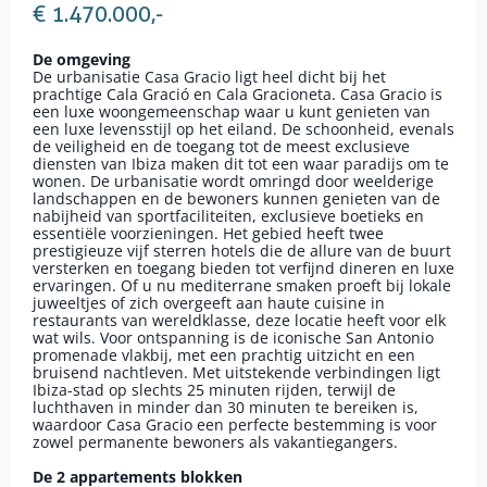
€ 1.470.000,-
De omgeving
De urbanisatie Casa Gracio ligt heel dicht bij het
prachtige Cala Gració en Cala Gracioneta. Casa Gracio is
een luxe woongemeenschap waar u kunt genieten van
een luxe levensstijl op het eiland. De schoonheid, evenals
de veiligheid en de toegang tot de meest exclusieve
diensten van Ibiza maken dit tot een waar paradijs om te
wonen. De urbanisatie wordt omringd door weelderige
landschappen en de bewoners kunnen genieten van de
nabijheid van sportfaciliteiten, exclusieve boetieks en
essentiële voorzieningen. Het gebied heeft twee
prestigieuze vijf sterren hotels die de allure van de buurt
versterken en toegang bieden tot verfijnd dineren en luxe
ervaringen. Of u nu mediterrane smaken proeft bij lokale
juweeltjes of zich overgeeft aan haute cuisine in
restaurants van wereldklasse, deze locatie heeft voor elk
wat wils. Voor ontspanning is de iconische San Antonio
promenade vlakbij, met een prachtig uitzicht en een
bruisend nachtleven. Met uitstekende verbindingen ligt
Ibiza-stad op slechts 25 minuten rijden, terwijl de
luchthaven in minder dan 30 minuten te bereiken is,
waardoor Casa Gracio een perfecte bestemming is voor
zowel permanente bewoners als vakantiegangers.
De 2 appartements blokken