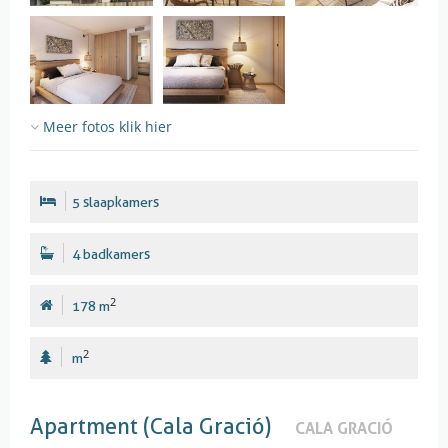
Meer fotos klik hier
5 slaapkamers
4 badkamers
2
178 m
2
m
Apartment (Cala Gració)
CALA GRACIÓ