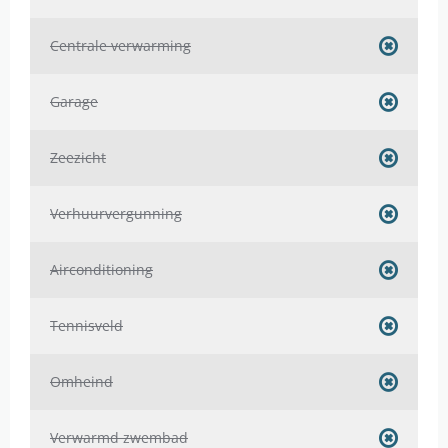
Centrale verwarming
Garage
Zeezicht
Verhuurvergunning
Airconditioning
Tennisveld
Omheind
Verwarmd zwembad