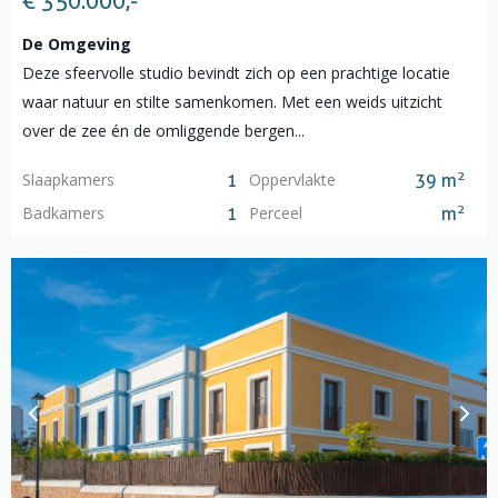
€ 350.000,-
De Omgeving
Deze sfeervolle studio bevindt zich op een prachtige locatie
waar natuur en stilte samenkomen. Met een weids uitzicht
over de zee én de omliggende bergen...
2
Slaapkamers
Oppervlakte
1
39 m
2
Badkamers
Perceel
1
m