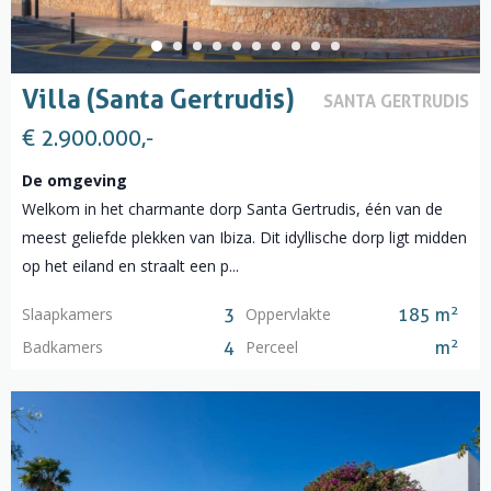
Villa (Santa Gertrudis)
SANTA GERTRUDIS
€ 2.900.000,-
De omgeving
Welkom in het charmante dorp Santa Gertrudis, één van de
meest geliefde plekken van Ibiza. Dit idyllische dorp ligt midden
op het eiland en straalt een p...
2
Slaapkamers
Oppervlakte
3
185 m
2
Badkamers
Perceel
4
m