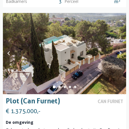
2
Badkamers
Perceel
3
m
Plot (Can Furnet)
CAN FURNET
€ 1.375.000,-
De omgeving