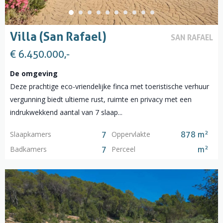
Villa (San Rafael)
SAN RAFAEL
€ 6.450.000,-
De omgeving
Deze prachtige eco-vriendelijke finca met toeristische verhuur
vergunning biedt ultieme rust, ruimte en privacy met een
indrukwekkend aantal van 7 slaap...
2
Slaapkamers
Oppervlakte
7
878 m
2
Badkamers
Perceel
7
m