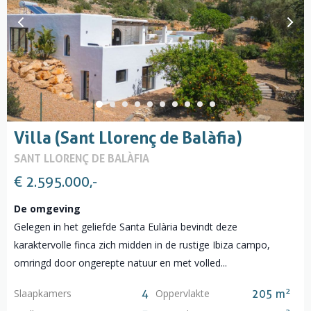
Villa (Sant Llorenç de Balàfia)
SANT LLORENÇ DE BALÀFIA
€ 2.595.000,-
De omgeving
Gelegen in het geliefde Santa Eulària bevindt deze
karaktervolle finca zich midden in de rustige Ibiza campo,
omringd door ongerepte natuur en met volled...
2
Slaapkamers
Oppervlakte
4
205 m