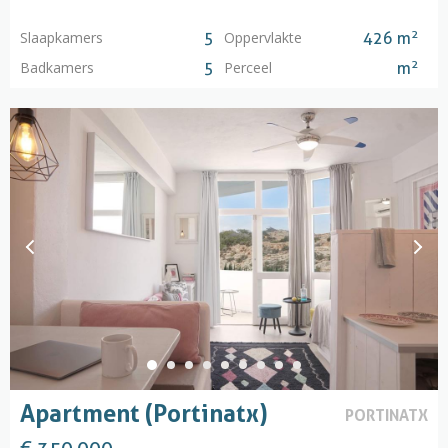
2
Slaapkamers
Oppervlakte
5
426 m
2
Badkamers
Perceel
5
m
Apartment (Portinatx)
PORTINATX