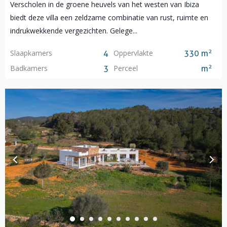
Verscholen in de groene heuvels van het westen van Ibiza
biedt deze villa een zeldzame combinatie van rust, ruimte en
indrukwekkende vergezichten. Gelege...
2
Slaapkamers
Oppervlakte
4
330 m
2
Badkamers
Perceel
3
m