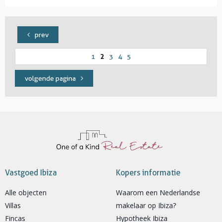
prev
2
1
3
4
5
volgende pagina
Vastgoed Ibiza
Kopers informatie
Alle objecten
Waarom een Nederlandse
Villas
makelaar op Ibiza?
Fincas
Hypotheek Ibiza