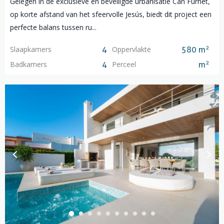
Gelegen in de exclusieve en beveiligde urbanisatie Can Furnet,
op korte afstand van het sfeervolle Jesús, biedt dit project een
perfecte balans tussen ru...
2
Slaapkamers
Oppervlakte
4
580 m
2
Badkamers
Perceel
4
m