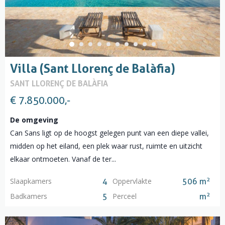
Villa (Sant Llorenç de Balàfia)
SANT LLORENÇ DE BALÀFIA
€ 7.850.000,-
De omgeving
Can Sans ligt op de hoogst gelegen punt van een diepe vallei,
midden op het eiland, een plek waar rust, ruimte en uitzicht
elkaar ontmoeten. Vanaf de ter...
2
Slaapkamers
Oppervlakte
4
506 m
2
Badkamers
Perceel
5
m