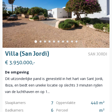
Villa (San Jordi)
SAN JORDI
€ 3.950.000,-
De omgeving
Dit uitzonderlijke pand is genesteld in het hart van Sant Jordi,
Ibiza, en biedt een unieke locatie op slechts 3 minuten rijden
van de luchthaven en op 1...
2
Slaapkamers
Oppervlakte
7
440 m
2
Badkamers
Perceel
6
m