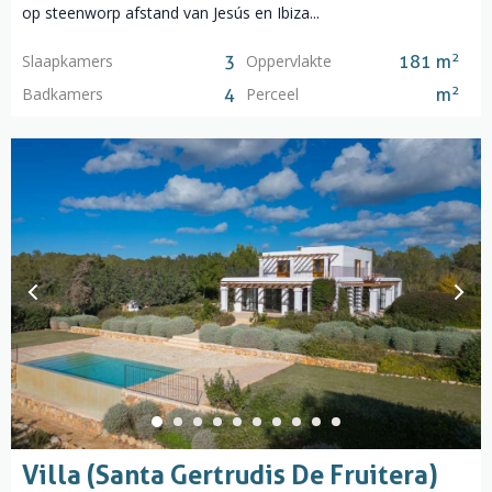
op steenworp afstand van Jesús en Ibiza...
2
Slaapkamers
Oppervlakte
3
181 m
2
Badkamers
Perceel
4
m
Villa (Santa Gertrudis De Fruitera)