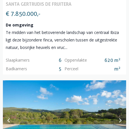
SANTA GERTRUDIS DE FRUITERA
€ 7.850.000,-
De omgeving
Te midden van het betoverende landschap van centraal Ibiza
ligt deze bijzondere finca, verscholen tussen de uitgestrekte
natuur, bosrijke heuvels en vruc...
2
Slaapkamers
Oppervlakte
6
620 m
2
Badkamers
Perceel
5
m