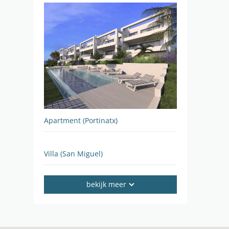
Apartment (Portinatx)
Villa (San Miguel)
bekijk meer
Apartment (Portinatx)
Villa (Roca Llisa)